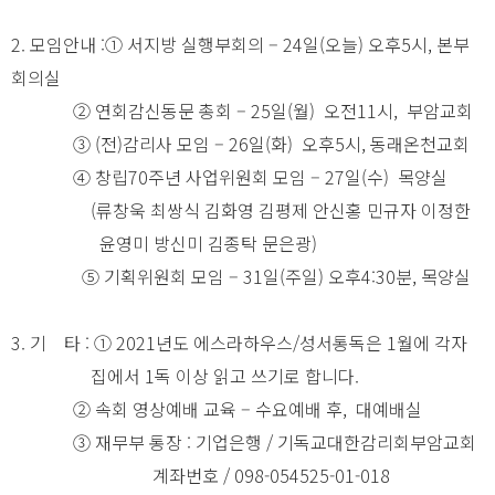
2. 모임안내 :① 서지방 실행부회의 – 24일(오늘) 오후5시, 본부
회의실
② 연회감신동문 총회 – 25일(월) 오전11시, 부암교회
③ (전)감리사 모임 – 26일(화) 오후5시, 동래온천교회
④ 창립70주년 사업위원회 모임 – 27일(수) 목양실
(류창욱 최쌍식 김화영 김평제 안신홍 민규자 이정한
윤영미 방신미 김종탁 문은광)
⑤ 기획위원회 모임 – 31일(주일) 오후4:30분, 목양실
3. 기 타 : ① 2021년도 에스라하우스/성서통독은 1월에 각자
집에서 1독 이상 읽고 쓰기로 합니다.
② 속회 영상예배 교육 – 수요예배 후, 대예배실
③ 재무부 통장 : 기업은행 / 기독교대한감리회부암교회
계좌번호 / 098-054525-01-018