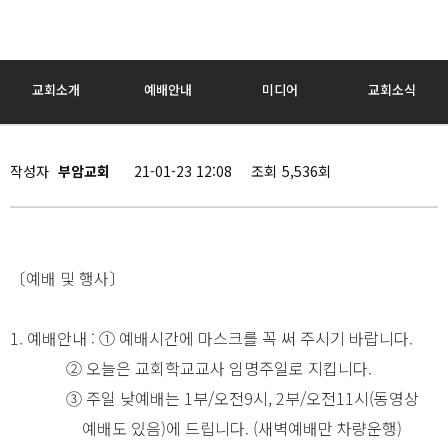
교회소개
예배안내
미디어
교회소식
작성자
부암교회
21-01-23 12:08
조회
5,536회
〔예배 및 행사〕
1. 예배안내 : ① 예배시간에 마스크를 꼭 써 주시기 바랍니다.
② 오늘은 교회학교교사 임명주일로 지킵니다.
③ 주일 낮예배는 1부/오전9시, 2부/오전11시(동영상
예배도 있음)에 드립니다. (새벽예배만 차량운행)