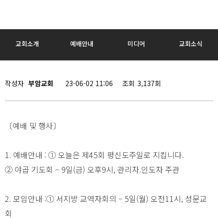
교회소개
예배안내
미디어
교회소식
작성자
부암교회
23-06-02 11:06
조회
3,137회
〔예배 및 행사〕
1. 예배안내 : ① 오늘은 제45회 평신도주일로 지킵니다.
② 야곱 기도회 – 9일(금) 오후9시, 관리자.인도자 주관
2. 모임안내 :① 서지방 교역자회의 – 5일(월) 오전11시, 성문교
회