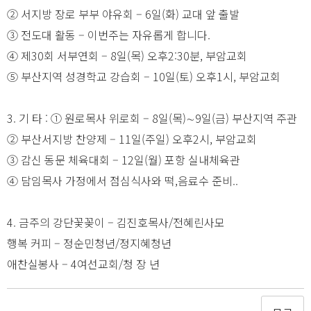
② 서지방 장로 부부 야유회 – 6일(화) 교대 앞 출발
③ 전도대 활동 – 이번주는 자유롭게 합니다.
④ 제30회 서부연회 – 8일(목) 오후2:30분, 부암교회
⑤ 부산지역 성경학교 강습회 – 10일(토) 오후1시, 부암교회
3. 기 타 : ① 원로목사 위로회 – 8일(목)∼9일(금) 부산지역 주관
② 부산서지방 찬양제 – 11일(주일) 오후2시, 부암교회
③ 감신 동문 체육대회 – 12일(월) 포항 실내체육관
④ 담임목사 가정에서 점심식사와 떡,음료수 준비..
4. 금주의 강단꽃꽂이 – 김진호목사/전혜린사모
행복 커피 – 정순민청년/정지혜청년
애찬실봉사 – 4여선교회/청 장 년