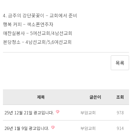
4. 금주의 강단꽃꽂이 – 교회에서 준비
행복 커피 – 색소폰연주자
애찬실봉사 – 5여선교회/4남선교회
본당청소 – 4남선교회/5,6여선교회
목록
제목
글쓴이
조회
25년 12월 21일 광고입니다.
부암교회
978
26년 1월 9일 광고입니다.
부암교회
914