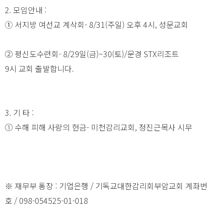
2. 모임안내 :
➀ 서지방 여선교 계삭회- 8/31(주일) 오후 4시, 성문교회
② 평신도수련회- 8/29일(금)~30(토)/문경 STX리조트
9시 교회 출발합니다.
3. 기 타 :
① 수해 피해 사랑의 헌금- 미천감리교회, 정진근목사 시무
※ 재무부 통장 : 기업은행 / 기독교대한감리회부암교회 계좌번
호 / 098-054525-01-018