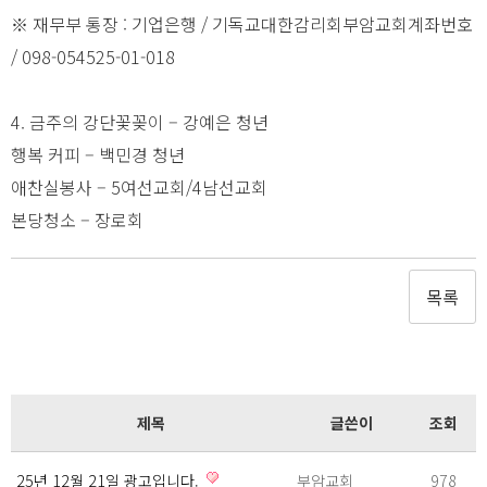
※ 재무부 통장 : 기업은행 / 기독교대한감리회부암교회계좌번호
/ 098-054525-01-018
4. 금주의 강단꽃꽂이 – 강예은 청년
행복 커피 – 백민경 청년
애찬실봉사 – 5여선교회/4남선교회
본당청소 – 장로회
목록
제목
글쓴이
조회
25년 12월 21일 광고입니다.
부암교회
978