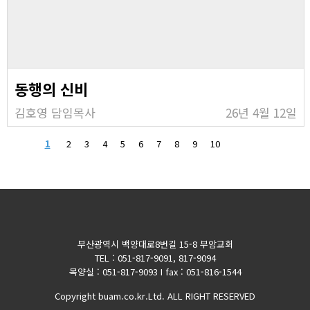
동행의 신비
김호영 담임목사
26년 4월 12일
1
2
3
4
5
6
7
8
9
10
부산광역시 백양대로8번길 15-8 부암교회
TEL : 051-817-9091, 817-9094
목양실 : 051-817-9093 I fax : 051-816-1544
Copyright buam.co.kr.Ltd. ALL RIGHT RESERVED