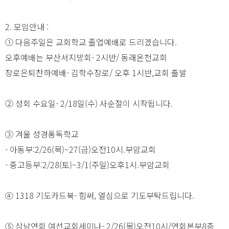
2. 모임안내 :
① 다음주일은 교회학교 졸업예배로 드리겠습니다.
오후예배는 부산서지방회- 2시반/ 동래온천교회
장로은퇴찬하예배- 김학수장로/ 오후 1시반,교회 출발
② 성회 수요일- 2/18일(수) 사순절이 시작됩니다.
③ 겨울 성경통독학교
- 아동부:2/26(목)~27(금)오전10시.부암교회
- 중고등부:2/28(토)~3/1(주일)오후1시.부암교회
④ 1318 기도카드북- 힘써, 열심으로 기도부탁드립니다.
⑤ 삼남연회 여선교회세미나- 2/26(목)오전10시/연회본부8층