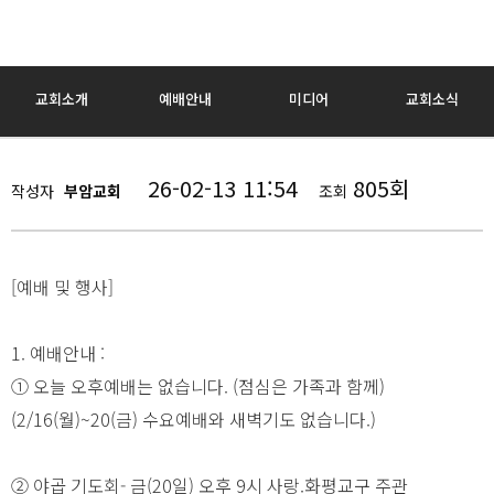
교회소개
예배안내
미디어
교회소식
26-02-13 11:54
805회
작성자
부암교회
조회
[예배 및 행사]
1. 예배안내 :
① 오늘 오후예배는 없습니다. (점심은 가족과 함께)
(2/16(월)~20(금) 수요예배와 새벽기도 없습니다.)
② 야곱 기도회- 금(20일) 오후 9시 사랑.화평교구 주관