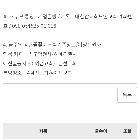
※ 재무부 통장 : 기업은행 / 기독교대한감리회부암교회 계좌번
호 / 098-054525-01-018
4. 금주의 강단꽃꽂이 – 박기준장로/이정한권사
행복 커피 – 송구영권사/하혜경권사
애찬실봉사 – 6여선교회/3남선교회
본당청소 – 4남선교회/4여선교회
목록
제목
글쓴이
조회