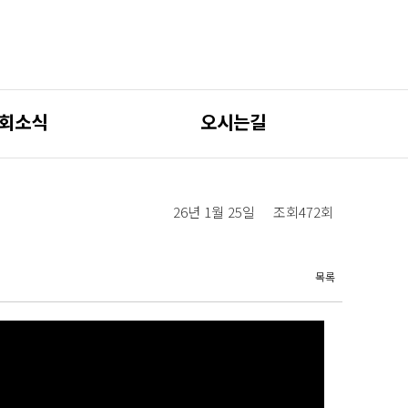
회소식
오시는길
26년 1월 25일
조회472회
목록