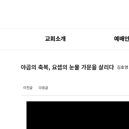
교회소개
예배
야곱의 축복, 요셉의 눈물 가문을 살리다
김호영
이전글
다음글